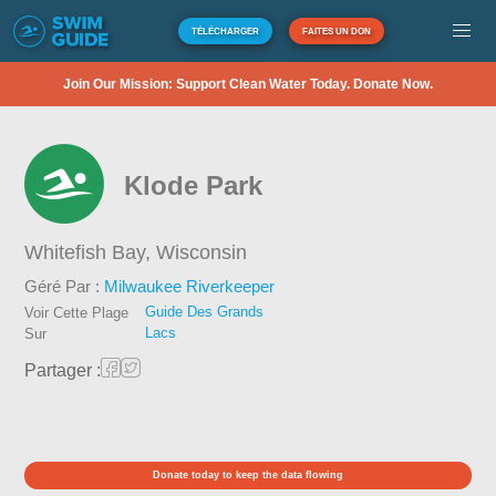
TÉLÉCHARGER
FAITES UN DON
Join Our Mission: Support Clean Water Today. Donate Now.
Klode Park
Whitefish Bay,
Wisconsin
Géré Par :
Milwaukee Riverkeeper
Guide Des Grands
Voir Cette Plage
Lacs
Sur
Partager :
Donate today to keep the data flowing