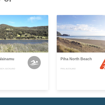
Wainamu
Piha North Beach
EACH, AUCKLAND
PIHA, AUCKLAND