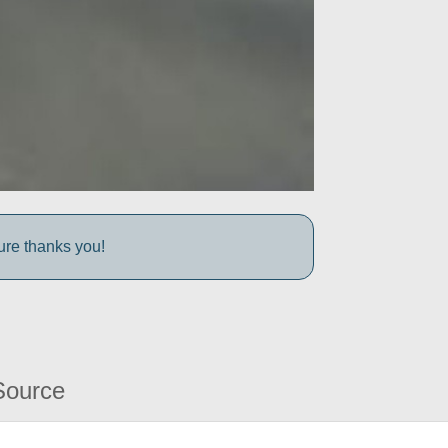
ture thanks you!
Source