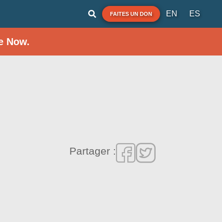
EN
ES
FAITES UN DON
e Now.
Partager :