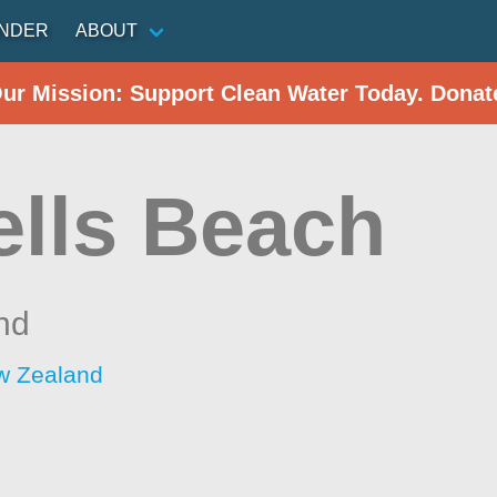
INDER
ABOUT
Our Mission: Support Clean Water Today. Donat
ells Beach
nd
w Zealand