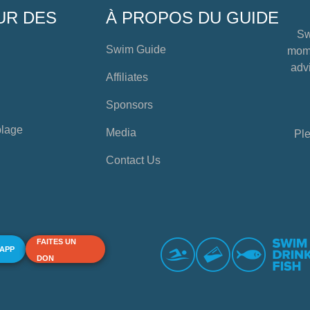
UR DES
À PROPOS DU GUIDE
Sw
Swim Guide
mome
advi
Affiliates
Sponsors
plage
Media
Ple
Contact Us
FAITES UN
 APP
DON