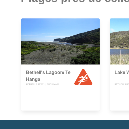
Bethell's Lagoon/ Te
Lake 
Hanga
BETHELLS BEACH, AUCKLAND
BETHELLS B