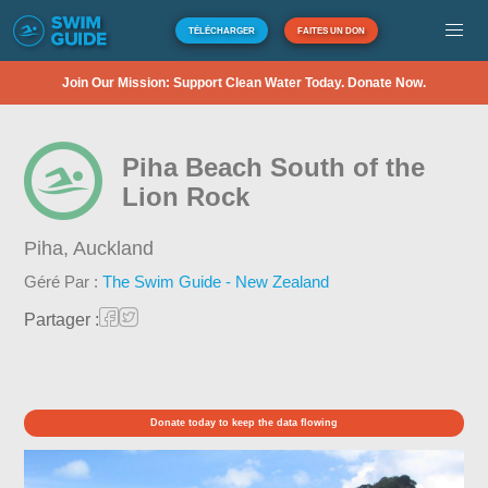
TÉLÉCHARGER
FAITES UN DON
Join Our Mission: Support Clean Water Today. Donate Now.
Piha Beach South of the
Lion Rock
Piha,
Auckland
Géré Par :
The Swim Guide - New Zealand
Partager :
Donate today to keep the data flowing