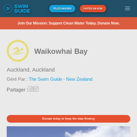
TÉLÉCHARGER
FAITES UN DON
Join Our Mission: Support Clean Water Today. Donate Now.
Waikowhai Bay
Auckland,
Auckland
Géré Par :
The Swim Guide - New Zealand
Partager :
Donate today to keep the data flowing