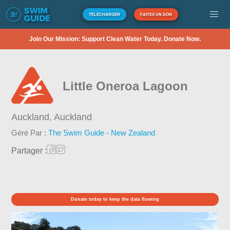
TÉLÉCHARGER
FAITES UN DON
Join Our Mission: Support Clean Water Today. Donate Now.
Little Oneroa Lagoon
Auckland,
Auckland
Géré Par :
The Swim Guide - New Zealand
Partager :
Donate today to keep the data flowing