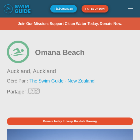
TÉLÉCHARGER
FAITES UN DON
Join Our Mission: Support Clean Water Today. Donate Now.
Omana Beach
Auckland,
Auckland
Géré Par :
The Swim Guide - New Zealand
Partager :
Donate today to keep the data flowing