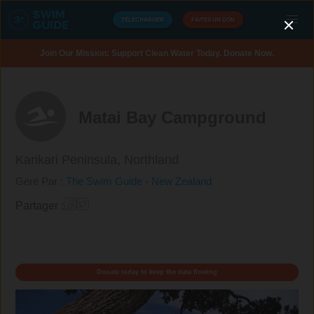
TÉLÉCHARGER
FAITES UN DON
Join Our Mission: Support Clean Water Today. Donate Now.
Matai Bay Campground
Karikari Peninsula,
Northland
Géré Par :
The Swim Guide - New Zealand
Partager :
Donate today to keep the data flowing