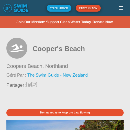
TÉLÉCHARGER
FAITES UN DON
Join Our Mission: Support Clean Water Today. Donate Now.
Cooper's Beach
Coopers Beach,
Northland
Géré Par :
The Swim Guide - New Zealand
Partager :
Donate today to keep the data flowing