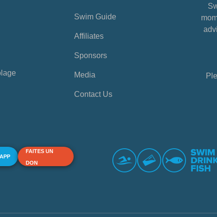
Sw
Swim Guide
mome
advi
Affiliates
Sponsors
plage
Media
Ple
Contact Us
FAITES UN
 APP
DON