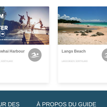
whai Harbour
Langs Beach
, NORTHLAND
LANGS BEACH, NORTHLAND
UR DES
À PROPOS DU GUIDE