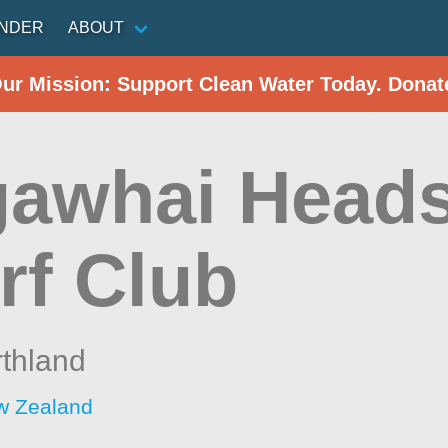
INDER
ABOUT
Our Mission: Support Clean Water Today. Donat
awhai Head
rf Club
thland
w Zealand