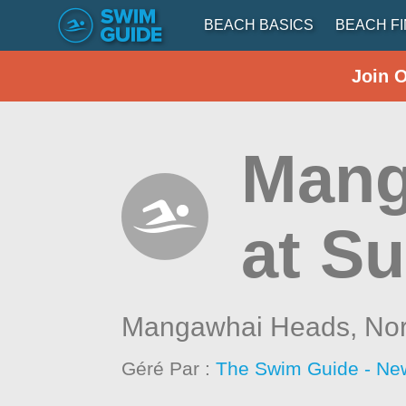
BEACH BASICS
BEACH F
Join 
Mang
at Su
Mangawhai Heads,
Nor
Géré Par :
The Swim Guide - Ne