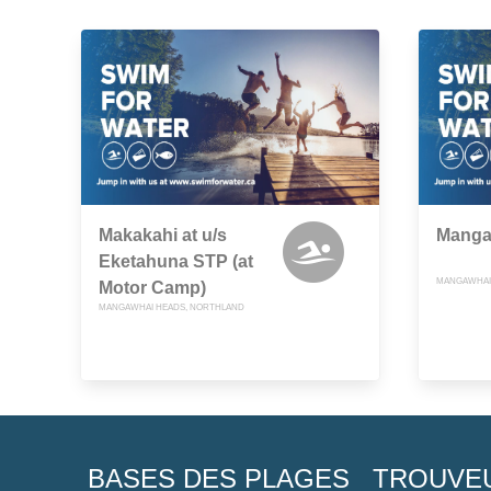
Makakahi at u/s
Manga
Eketahuna STP (at
MANGAWHAI
Motor Camp)
MANGAWHAI HEADS, NORTHLAND
BASES DES PLAGES
TROUVE