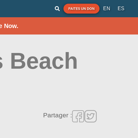
EN
ES
FAITES UN DON
e Now.
s Beach
Partager :