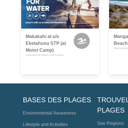
Makakahi at u/s
Manga
Eketahuna STP (at
Beach 
MANGAWHAI
Motor Camp)
MANGAWHAI HEADS, NORTHLAND
BASES DES PLAGES
TROUVE
PLAGES
Environmental Awareness
See Regions
Lifestyle and Activities