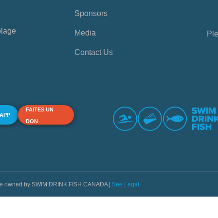
Sponsors
plage
Media
Ple
Contact Us
FAITES UN
 APP
DON
s are owned by SWIM DRINK FISH CANADA |
See Legal