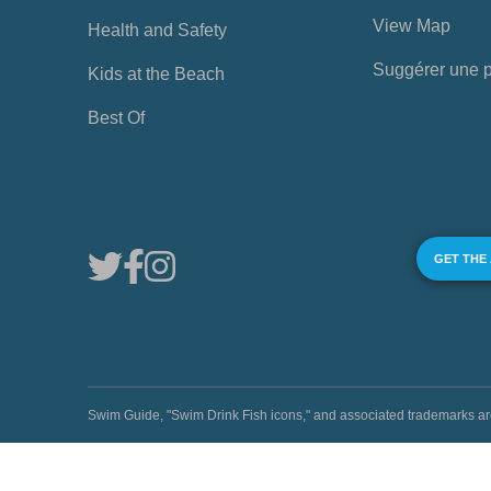
View Map
Health and Safety
Suggérer une 
Kids at the Beach
Best Of
GET THE
Swim Guide, "Swim Drink Fish icons," and associated trademark