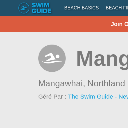
BEACH BASICS
BEACH F
Join 
Mang
Mangawhai,
Northland
Géré Par :
The Swim Guide - Ne