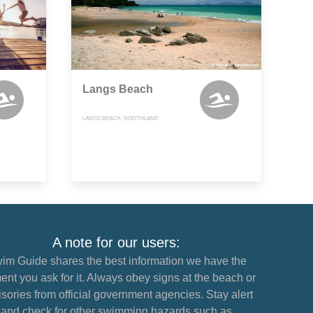
Langs Beach
LANGS BEACH, NORTHLAND
A note for our users:
im Guide shares the best information we have the
nt you ask for it. Always obey signs at the beach or
sories from official government agencies. Stay alert
and check for other swimming hazards such as