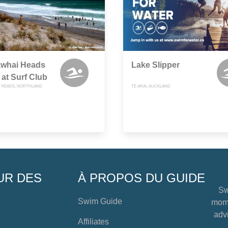
whai Heads
Lake Slipper
at Surf Club
 HEADS, NORTHLAND
TE ARAI, AUCKLAND
UR DES
À PROPOS DU GUIDE
Sw
Swim Guide
mome
advi
Affiliates