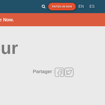
EN
ES
FAITES UN DON
e Now.
ur
Partager :