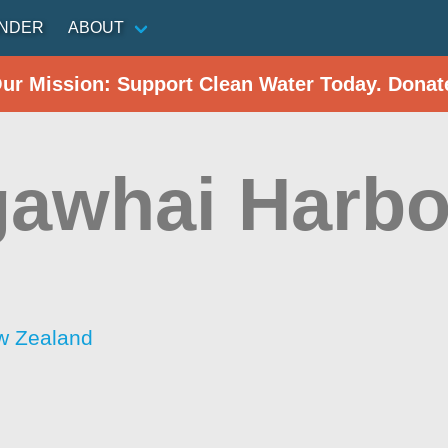
INDER
ABOUT
Our Mission: Support Clean Water Today. Donat
awhai Harbo
w Zealand