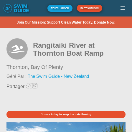
TÉLÉCHARGER
FAITES UN DON
Join Our Mission: Support Clean Water Today. Donate Now.
Rangitaiki River at
Thornton Boat Ramp
Thornton,
Bay Of Plenty
Géré Par :
The Swim Guide - New Zealand
Partager :
Donate today to keep the data flowing