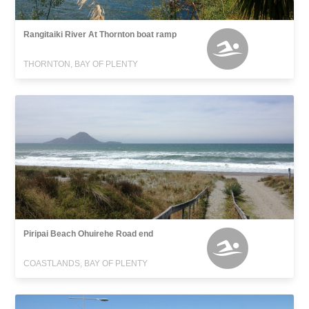
Rangitaiki River At Thornton boat ramp
THORNTON, BAY OF PLENTY
Piripai Beach Ohuirehe Road end
COASTLANDS, BAY OF PLENTY