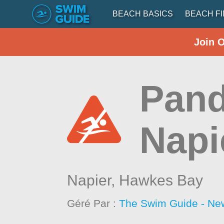
BEACH BASICS
BEACH F
Join 
Pand
Napi
Napier,
Hawkes Bay
Géré Par :
The Swim Guide - Ne