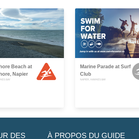
hore Beach at
Marine Parade at Surf
ore, Napier
Club
WKES BAY
NAPIER, HAWKES BAY
UR DES
À PROPOS DU GUIDE