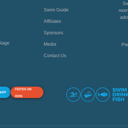
Sw
Swim Guide
mome
advi
Affiliates
Sponsors
plage
Media
Ple
Contact Us
FAITES UN
 APP
DON