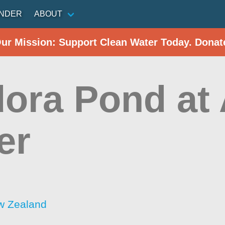
INDER
ABOUT
Our Mission: Support Clean Water Today. Donat
ora Pond at A
er
w Zealand