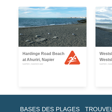
Hardinge Road Beach
Wests
at Ahuriri, Napier
Westsh
NAPIER, HAWKES BAY
NAPIER, HA
BASES DES PLAGES
TROUVE