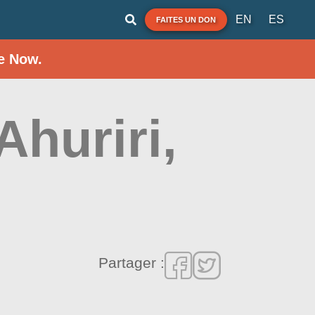
EN
ES
FAITES UN DON
e Now.
huriri,
Partager :