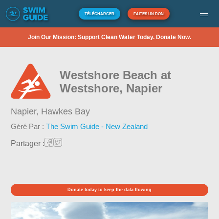
TÉLÉCHARGER
FAITES UN DON
Join Our Mission: Support Clean Water Today. Donate Now.
Westshore Beach at
Westshore, Napier
Napier,
Hawkes Bay
Géré Par :
The Swim Guide - New Zealand
Partager :
Donate today to keep the data flowing