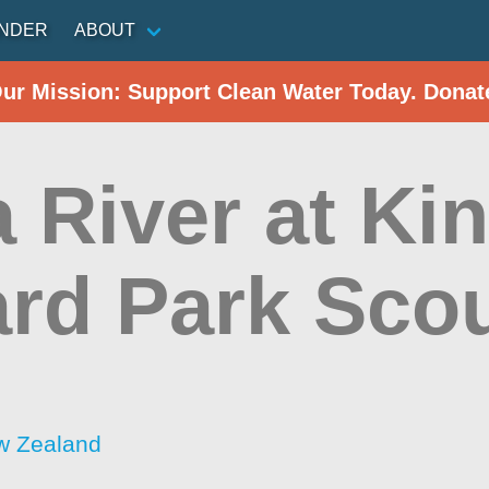
INDER
ABOUT
Our Mission: Support Clean Water Today. Donat
 River at Ki
rd Park Sco
w Zealand