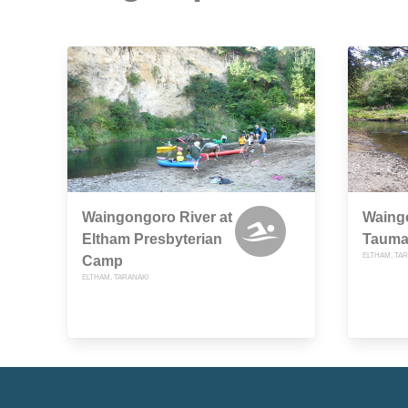
Waingongoro River at
Waingo
Eltham Presbyterian
Tauma
ELTHAM, TA
Camp
ELTHAM, TARANAKI