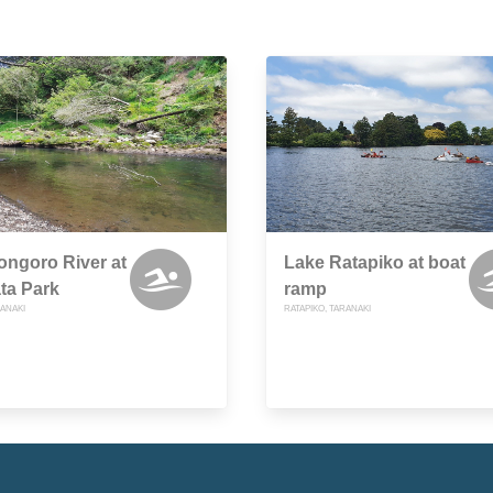
ngoro River at
Lake Ratapiko at boat
ta Park
ramp
RANAKI
RATAPIKO, TARANAKI