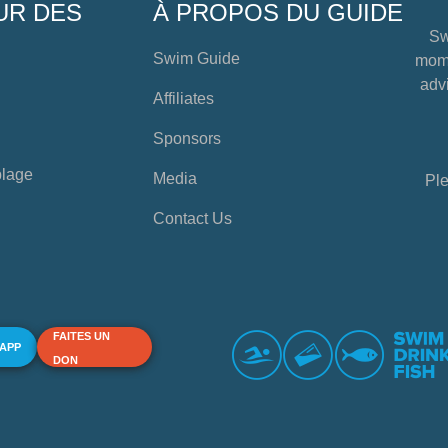
UR DES
À PROPOS DU GUIDE
Sw
Swim Guide
mome
advi
Affiliates
Sponsors
plage
Media
Ple
Contact Us
FAITES UN
 APP
DON