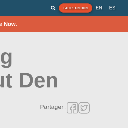
EN
ES
FAITES UN DON
e Now.
ng
ut Den
Partager :