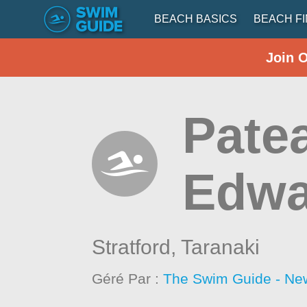
BEACH BASICS
BEACH F
Join 
Patea
Edwa
Stratford,
Taranaki
Géré Par :
The Swim Guide - Ne