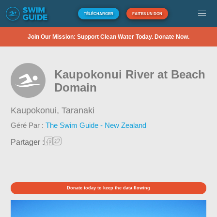
TÉLÉCHARGER
FAITES UN DON
Join Our Mission: Support Clean Water Today. Donate Now.
Kaupokonui River at Beach
Domain
Kaupokonui,
Taranaki
Géré Par :
The Swim Guide - New Zealand
Partager :
Donate today to keep the data flowing