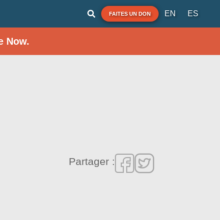
EN
ES
FAITES UN DON
e Now.
Partager :