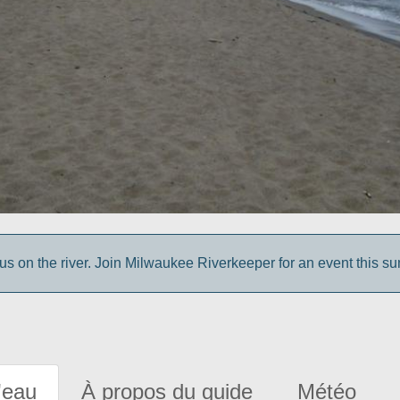
us on the river. Join Milwaukee Riverkeeper for an event this s
'eau
À propos du guide
Météo