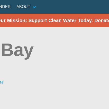
INDER
ABOUT
Our Mission: Support Clean Water Today. Donat
 Bay
er