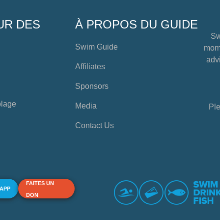
UR DES
À PROPOS DU GUIDE
Sw
Swim Guide
mome
advi
Affiliates
Sponsors
plage
Media
Ple
Contact Us
FAITES UN
 APP
DON