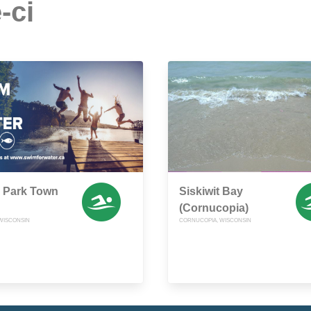
-ci
r Park Town
Siskiwit Bay
(Cornucopia)
WISCONSIN
CORNUCOPIA, WISCONSIN