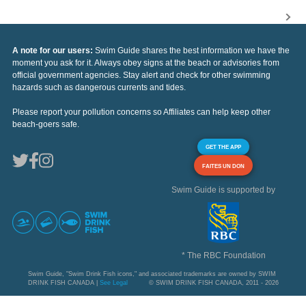
A note for our users:
Swim Guide shares the best information we have the
moment you ask for it. Always obey signs at the beach or advisories from
official government agencies. Stay alert and check for other swimming
hazards such as dangerous currents and tides.
Please report your pollution concerns so Affiliates can help keep other
beach-goers safe.
GET THE APP
FAITES UN DON
Swim Guide is supported by
* The RBC Foundation
Swim Guide, "Swim Drink Fish icons," and associated trademarks are owned by SWIM
DRINK FISH CANADA |
See Legal
© SWIM DRINK FISH CANADA, 2011 - 2026