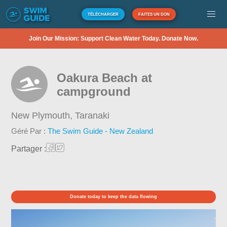
TÉLÉCHARGER
FAITES UN DON
Join Our Mission: Support Clean Water Today. Donate Now.
Oakura Beach at
campground
New Plymouth,
Taranaki
Géré Par :
The Swim Guide - New Zealand
Partager :
Donate today to keep the data flowing