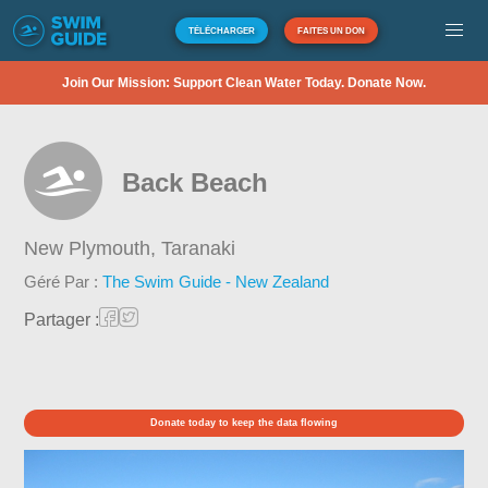
TÉLÉCHARGER
FAITES UN DON
Join Our Mission: Support Clean Water Today. Donate Now.
Back Beach
New Plymouth,
Taranaki
Géré Par :
The Swim Guide - New Zealand
Partager :
Donate today to keep the data flowing