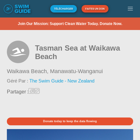
TÉLÉCHARGER
FAITES UN DON
Join Our Mission: Support Clean Water Today. Donate Now.
Tasman Sea at Waikawa
Beach
Waikawa Beach,
Manawatu-Wanganui
Géré Par :
The Swim Guide - New Zealand
Partager :
Donate today to keep the data flowing