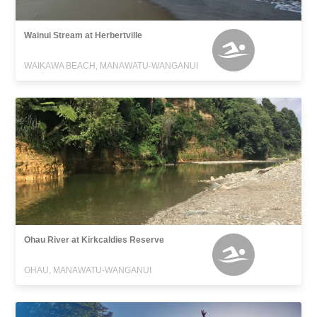
Wainui Stream at Herbertville
WAIKAWA BEACH, MANAWATU-WANGANUI
Ohau River at Kirkcaldies Reserve
OHAU, MANAWATU-WANGANUI