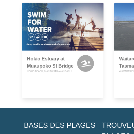
Hokio Estuary at
Waitar
Muaupoko St Bridge
Tasma
HOKIO BEACH, MANAWATU-WANGANUI
BASES DES PLAGES
TROUVE