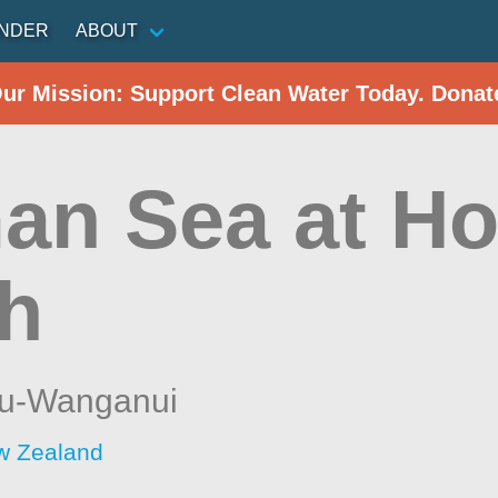
INDER
ABOUT
Our Mission: Support Clean Water Today. Donat
an Sea at Ho
h
u-Wanganui
w Zealand