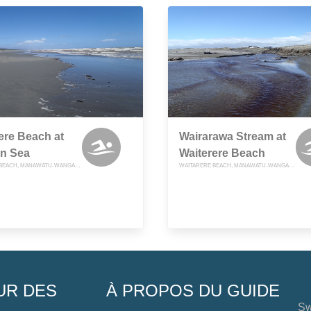
ere Beach at
Wairarawa Stream at
n Sea
Waiterere Beach
WAITARERE BEACH, MANAWATU-WANGANUI
WAITARERE BEACH, MANAWATU-WANGANUI
UR DES
À PROPOS DU GUIDE
Sw