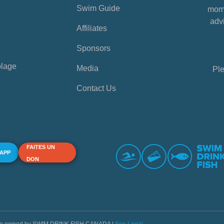
Swim Guide
mome
advi
Affiliates
Sponsors
plage
Media
Ple
Contact Us
FAITES UN
 APP
DON