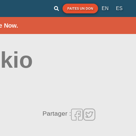
EN
ES
FAITES UN DON
e Now.
kio
Partager :