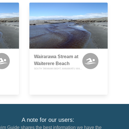
Wairarawa Stream at
Waiterere Beach
SOUTH TARANAKI BIGHT, MANAWATU-WANGANUI
A note for our users:
im Guide shares the best information we have the