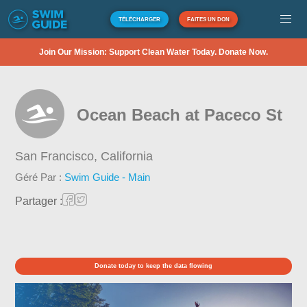
TÉLÉCHARGER
FAITES UN DON
Join Our Mission: Support Clean Water Today. Donate Now.
Ocean Beach at Paceco St
San Francisco,
California
Géré Par :
Swim Guide - Main
Partager :
Donate today to keep the data flowing