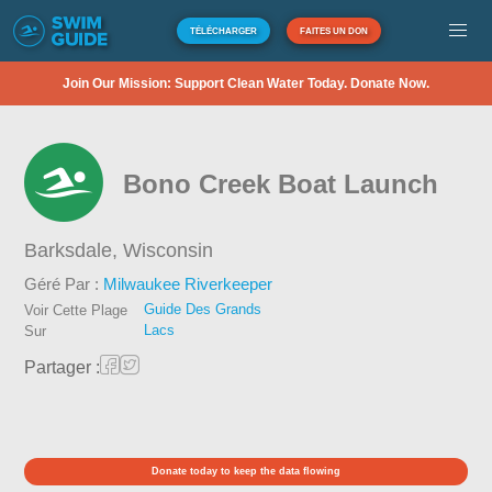
TÉLÉCHARGER
FAITES UN DON
Join Our Mission: Support Clean Water Today. Donate Now.
Bono Creek Boat Launch
Barksdale,
Wisconsin
Géré Par :
Milwaukee Riverkeeper
Guide Des Grands
Voir Cette Plage
Lacs
Sur
Partager :
Donate today to keep the data flowing