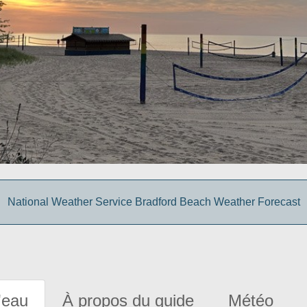
National Weather Service Bradford Beach Weather Forecast
'eau
À propos du guide
Météo