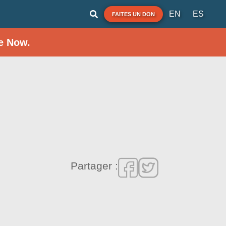
EN
ES
FAITES UN DON
e Now.
Partager :