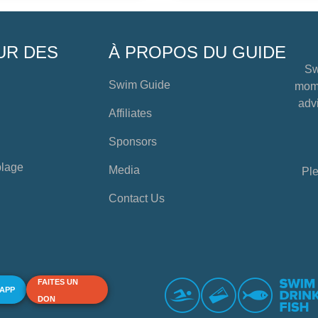
UR DES
À PROPOS DU GUIDE
Sw
Swim Guide
mome
advi
Affiliates
Sponsors
plage
Media
Ple
Contact Us
FAITES UN
 APP
DON