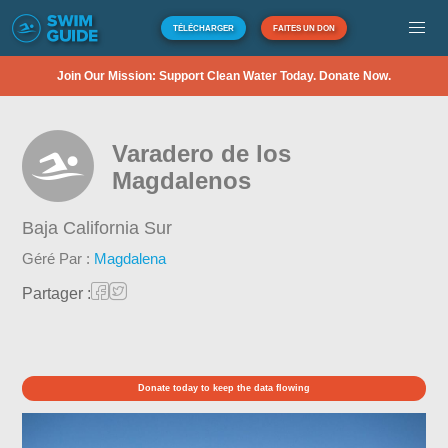
TÉLÉCHARGER
FAITES UN DON
Join Our Mission: Support Clean Water Today. Donate Now.
Varadero de los
Magdalenos
Baja California Sur
Géré Par :
Magdalena
Partager :
Donate today to keep the data flowing