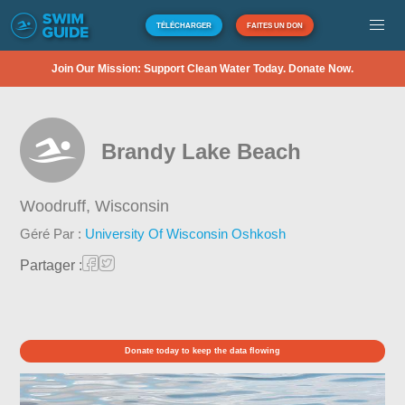
TÉLÉCHARGER
FAITES UN DON
Join Our Mission: Support Clean Water Today. Donate Now.
Brandy Lake Beach
Woodruff,
Wisconsin
Géré Par :
University Of Wisconsin Oshkosh
Partager :
Donate today to keep the data flowing