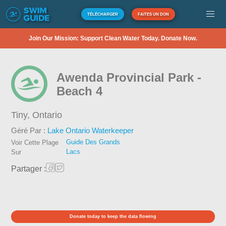
TÉLÉCHARGER
FAITES UN DON
Join Our Mission: Support Clean Water Today. Donate Now.
Awenda Provincial Park -
Beach 4
Tiny,
Ontario
Géré Par :
Lake Ontario Waterkeeper
Guide Des Grands
Voir Cette Plage
Lacs
Sur
Partager :
Donate today to keep the data flowing