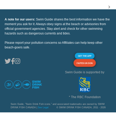
A note for our users:
Swim Guide shares the best information we have the
moment you ask for it. Always obey signs at the beach or advisories from
official government agencies. Stay alert and check for other swimming
hazards such as dangerous currents and tides.
Please report your pollution concerns so Affiliates can help keep other
beach-goers safe.
GET THE APP
FAITES UN DON
Swim Guide is supported by
* The RBC Foundation
Swim Guide, "Swim Drink Fish icons," and associated trademarks are owned by SWIM
DRINK FISH CANADA |
See Legal
© SWIM DRINK FISH CANADA, 2011 - 2026