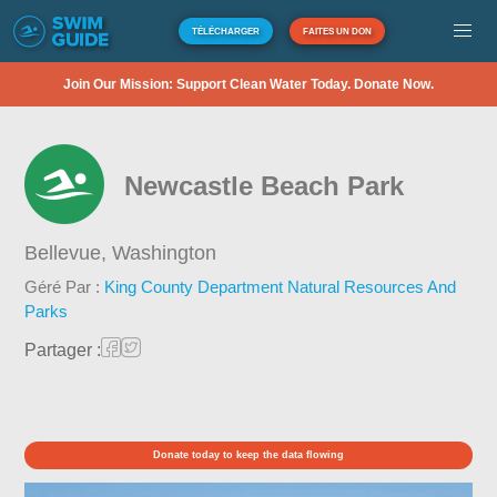
TÉLÉCHARGER
FAITES UN DON
Join Our Mission: Support Clean Water Today. Donate Now.
Newcastle Beach Park
Bellevue,
Washington
Géré Par :
King County Department Natural Resources And
Parks
Partager :
Donate today to keep the data flowing