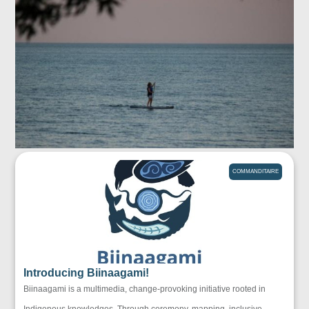
COMMANDITAIRE
Introducing Biinaagami!
Biinaagami is a multimedia, change-provoking initiative rooted in
Indigenous knowledges. Through ceremony, mapping, inclusive