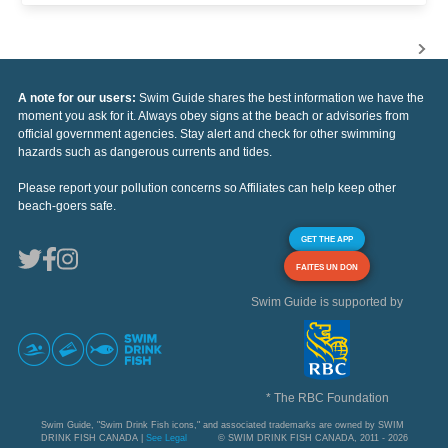
A note for our users:
Swim Guide shares the best information we have the
moment you ask for it. Always obey signs at the beach or advisories from
official government agencies. Stay alert and check for other swimming
hazards such as dangerous currents and tides.
Please report your pollution concerns so Affiliates can help keep other
beach-goers safe.
GET THE APP
FAITES UN DON
Swim Guide is supported by
* The RBC Foundation
Swim Guide, "Swim Drink Fish icons," and associated trademarks are owned by SWIM
DRINK FISH CANADA |
See Legal
© SWIM DRINK FISH CANADA, 2011 - 2026