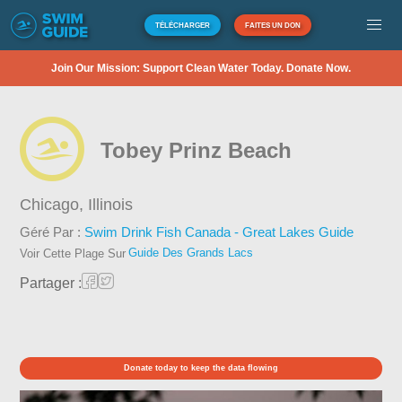
TÉLÉCHARGER
FAITES UN DON
Join Our Mission: Support Clean Water Today. Donate Now.
Tobey Prinz Beach
Chicago,
Illinois
Géré Par :
Swim Drink Fish Canada - Great Lakes Guide
Guide Des Grands Lacs
Voir Cette Plage Sur
Partager :
Donate today to keep the data flowing