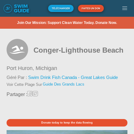
TÉLÉCHARGER
FAITES UN DON
Join Our Mission: Support Clean Water Today. Donate Now.
Conger-Lighthouse Beach
Port Huron,
Michigan
Géré Par :
Swim Drink Fish Canada - Great Lakes Guide
Guide Des Grands Lacs
Voir Cette Plage Sur
Partager :
Donate today to keep the data flowing