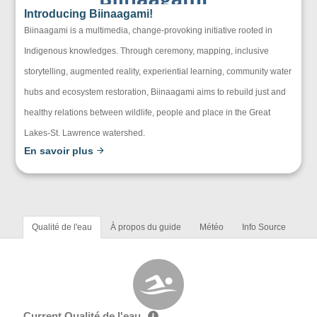
Introducing Biinaagami!
Biinaagami is a multimedia, change-provoking initiative rooted in
Indigenous knowledges. Through ceremony, mapping, inclusive
storytelling, augmented reality, experiential learning, community water
hubs and ecosystem restoration, Biinaagami aims to rebuild just and
healthy relations between wildlife, people and place in the Great
Lakes-St. Lawrence watershed.
En savoir plus
Qualité de l'eau
À propos du guide
Météo
Info Source
Current Qualité de l'eau