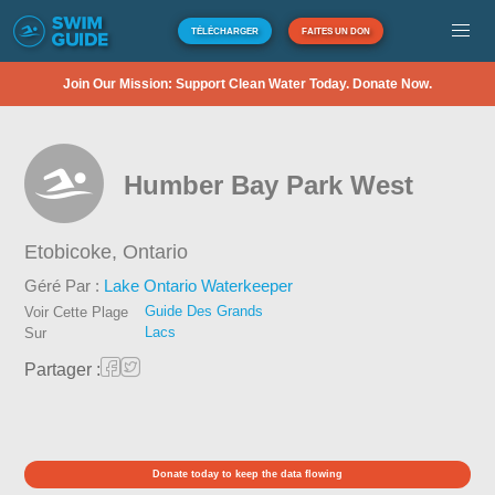
TÉLÉCHARGER
FAITES UN DON
Join Our Mission: Support Clean Water Today. Donate Now.
Humber Bay Park West
Etobicoke,
Ontario
Géré Par :
Lake Ontario Waterkeeper
Guide Des Grands
Voir Cette Plage
Lacs
Sur
Partager :
Donate today to keep the data flowing