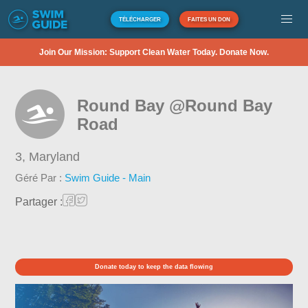
TÉLÉCHARGER
FAITES UN DON
Join Our Mission: Support Clean Water Today. Donate Now.
Round Bay @Round Bay
Road
3,
Maryland
Géré Par :
Swim Guide - Main
Partager :
Donate today to keep the data flowing