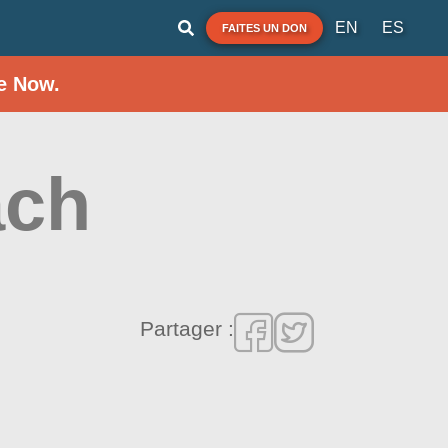
EN
ES
FAITES UN DON
e Now.
ach
Partager :