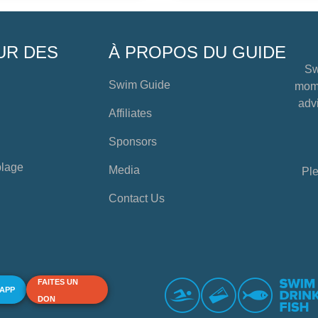
UR DES
À PROPOS DU GUIDE
Sw
Swim Guide
mome
advi
Affiliates
Sponsors
plage
Media
Ple
Contact Us
FAITES UN
 APP
DON