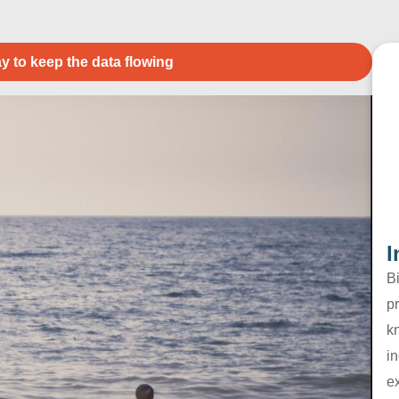
y to keep the data flowing
I
B
pr
k
in
e