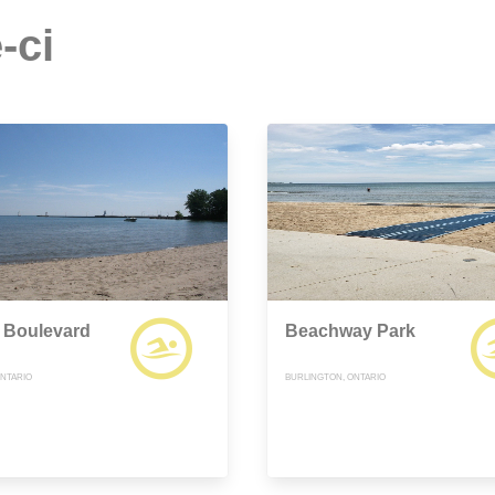
-ci
 Boulevard
Beachway Park
ONTARIO
BURLINGTON, ONTARIO