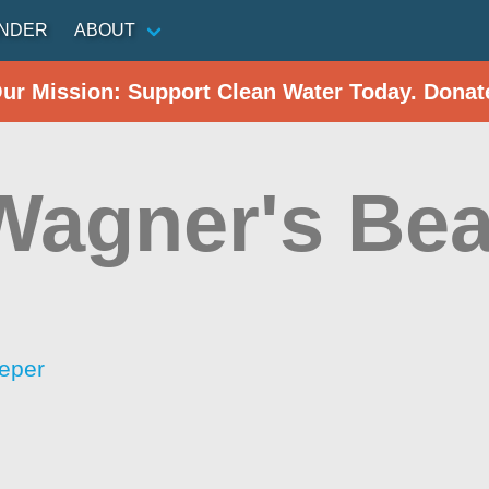
INDER
ABOUT
Our Mission: Support Clean Water Today. Donat
Wagner's Be
eper