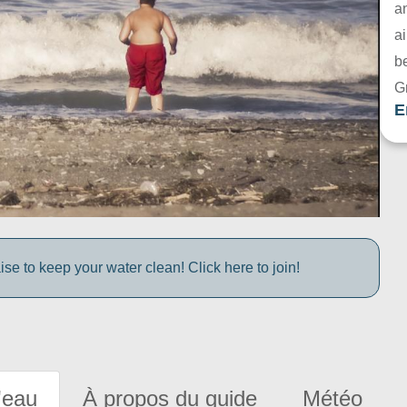
a
ai
be
G
E
e to keep your water clean! Click here to join!
'eau
À propos du guide
Météo