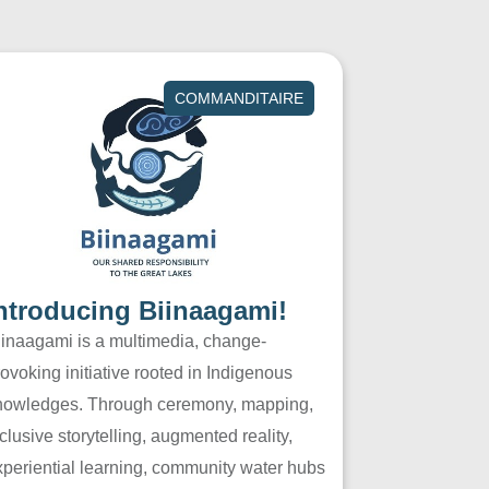
COMMANDITAIRE
ntroducing Biinaagami!
iinaagami is a multimedia, change-
ovoking initiative rooted in Indigenous
nowledges. Through ceremony, mapping,
clusive storytelling, augmented reality,
xperiential learning, community water hubs