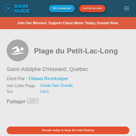
TÉLÉCHARGER
FAITES UN DON
Join Our Mission: Support Clean Water Today. Donate Now.
Plage du Petit-Lac-Long
Saint-Adolphe D'Howard,
Quebec
Géré Par :
Ottawa Riverkeeper
Guide Des Grands
Voir Cette Plage
Lacs
Sur
Partager :
Donate today to keep the data flowing