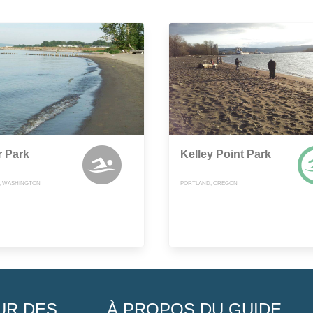
r Park
Kelley Point Park
, WASHINGTON
PORTLAND, OREGON
UR DES
À PROPOS DU GUIDE