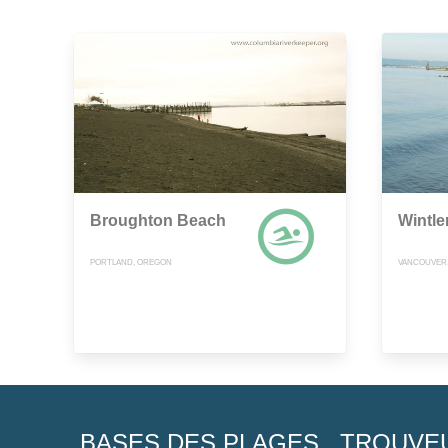
Broughton Beach
Wintle
PORTLAND, OREGON
VANCOUVER
BASES DES PLAGES
TROUVE