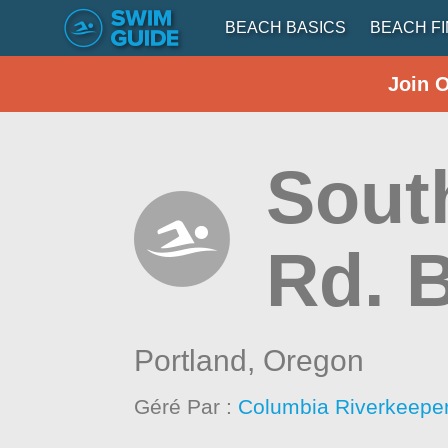
BEACH BASICS
BEACH F
Join 
Sout
Rd. 
Portland,
Oregon
Géré Par :
Columbia Riverkeepe