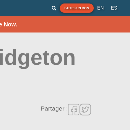
EN
ES
FAITES UN DON
e Now.
idgeton
Partager :