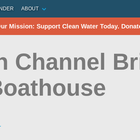
INDER
ABOUT
Our Mission: Support Clean Water Today. Donat
h Channel Br
Boathouse
r