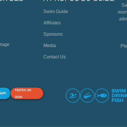
Sw
Swim Guide
mome
advi
Affiliates
Sponsors
plage
Media
Ple
Contact Us
FAITES UN
 APP
DON