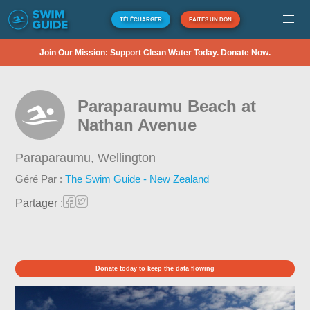
TÉLÉCHARGER
FAITES UN DON
Join Our Mission: Support Clean Water Today. Donate Now.
Paraparaumu Beach at
Nathan Avenue
Paraparaumu,
Wellington
Géré Par :
The Swim Guide - New Zealand
Partager :
Donate today to keep the data flowing