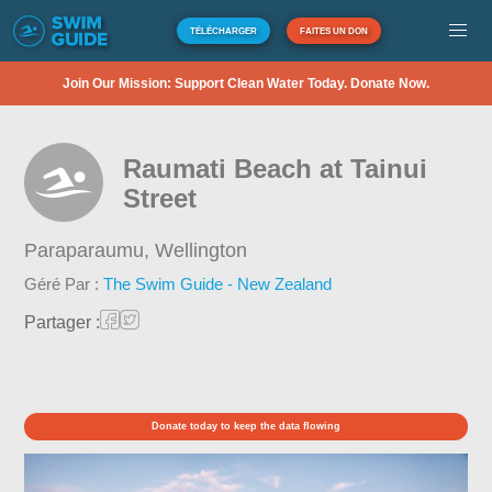
TÉLÉCHARGER
FAITES UN DON
Join Our Mission: Support Clean Water Today. Donate Now.
Raumati Beach at Tainui
Street
Paraparaumu,
Wellington
Géré Par :
The Swim Guide - New Zealand
Partager :
Donate today to keep the data flowing