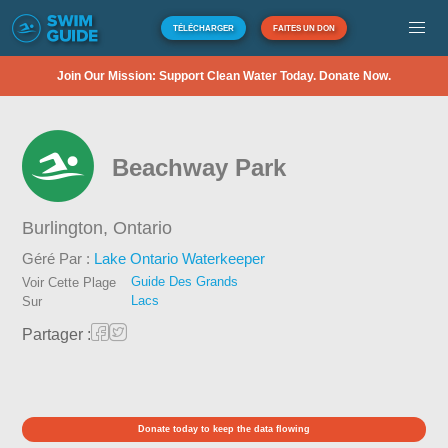
TÉLÉCHARGER
FAITES UN DON
Join Our Mission: Support Clean Water Today. Donate Now.
Beachway Park
Burlington,
Ontario
Géré Par :
Lake Ontario Waterkeeper
Guide Des Grands
Voir Cette Plage
Lacs
Sur
Partager :
Donate today to keep the data flowing