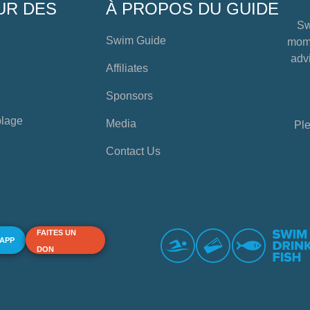
UR DES
À PROPOS DU GUIDE
Sw
Swim Guide
mome
advi
Affiliates
Sponsors
plage
Media
Ple
Contact Us
FAITES UN
 APP
DON