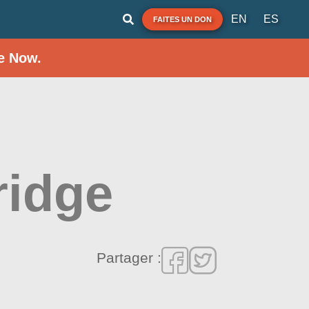
EN
ES
FAITES UN DON
e Now.
ridge
Partager :