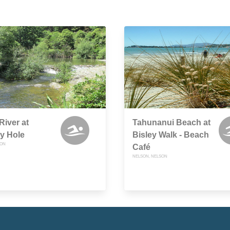
River at
Tahunanui Beach at
y Hole
Bisley Walk - Beach
SON
Café
NELSON, NELSON