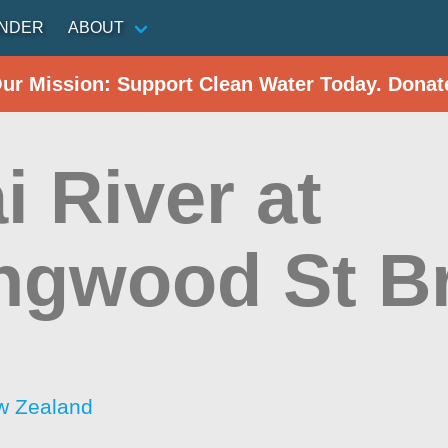
INDER
ABOUT
Our Mission: Support Clean Water Today. Donat
i River at
ingwood St B
w Zealand