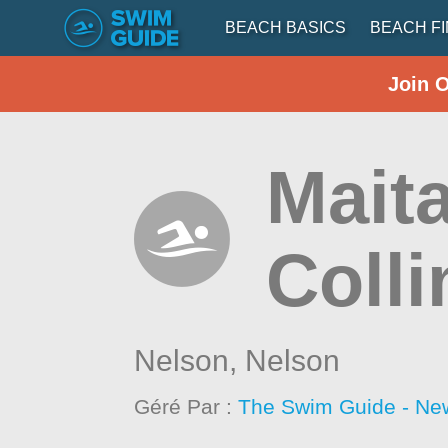
BEACH BASICS
BEACH F
Join 
Maita
Coll
Nelson,
Nelson
Géré Par :
The Swim Guide - Ne