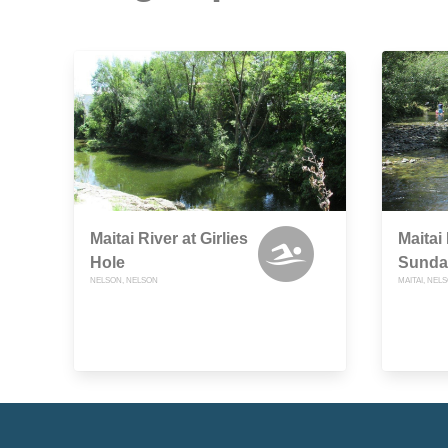
Maitai River at Girlies
Maitai 
Hole
Sunda
NELSON, NELSON
MAITAI, NEL