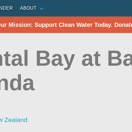
INDER
ABOUT
Our Mission: Support Clean Water Today. Donat
ntal Bay at B
nda
w Zealand