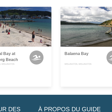
al Bay at
Balaena Bay
erg Beach
, WELLINGTON
WELLINGTON, WELLINGTON
UR DES
À PROPOS DU GUIDE