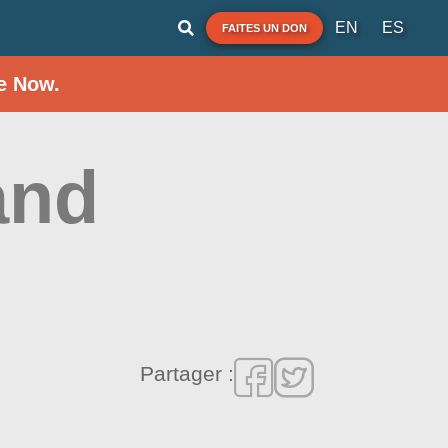
EN
ES
FAITES UN DON
e Now.
and
Partager :