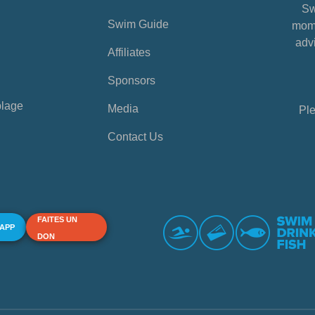
Sw
Swim Guide
mome
advi
Affiliates
Sponsors
plage
Media
Ple
Contact Us
FAITES UN
 APP
DON