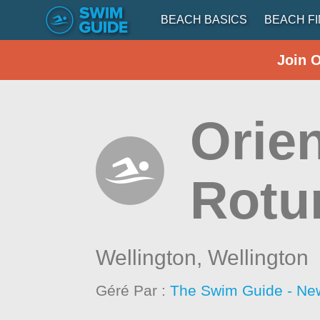
BEACH BASICS
BEACH F
Join 
Orie
Rotu
Wellington,
Wellington
Géré Par :
The Swim Guide - Ne