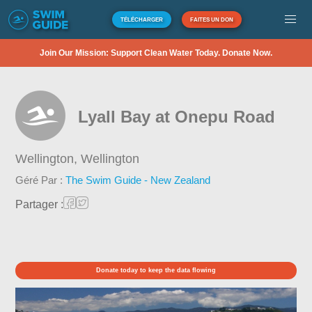
TÉLÉCHARGER
FAITES UN DON
Join Our Mission: Support Clean Water Today. Donate Now.
Lyall Bay at Onepu Road
Wellington,
Wellington
Géré Par :
The Swim Guide - New Zealand
Partager :
Donate today to keep the data flowing