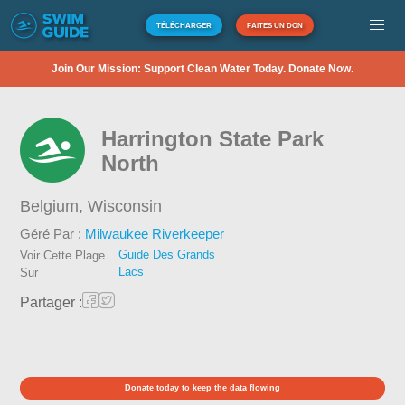
TÉLÉCHARGER
FAITES UN DON
Join Our Mission: Support Clean Water Today. Donate Now.
Harrington State Park
North
Belgium,
Wisconsin
Géré Par :
Milwaukee Riverkeeper
Guide Des Grands
Voir Cette Plage
Lacs
Sur
Partager :
Donate today to keep the data flowing