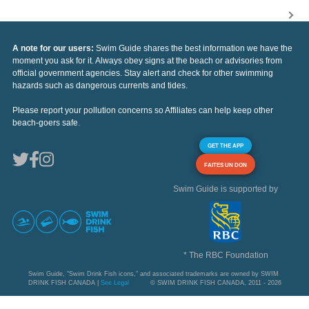
A note for our users:
Swim Guide shares the best information we have the
moment you ask for it. Always obey signs at the beach or advisories from
official government agencies. Stay alert and check for other swimming
hazards such as dangerous currents and tides.
Please report your pollution concerns so Affiliates can help keep other
beach-goers safe.
GET THE APP
FAITES UN DON
Swim Guide is supported by
* The RBC Foundation
Swim Guide, "Swim Drink Fish icons," and associated trademarks are owned by SWIM
DRINK FISH CANADA |
See Legal
© SWIM DRINK FISH CANADA, 2011 - 2026