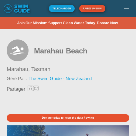
TÉLÉCHARGER
FAITES UN DON
Join Our Mission: Support Clean Water Today. Donate Now.
Marahau Beach
Marahau,
Tasman
Géré Par :
The Swim Guide - New Zealand
Partager :
Donate today to keep the data flowing