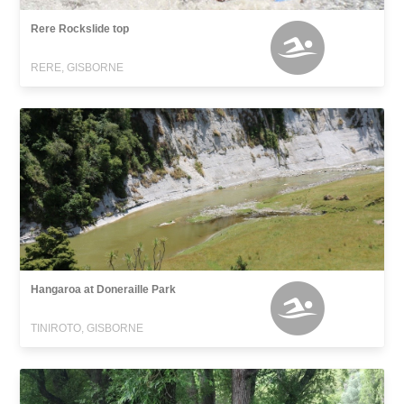
Rere Rockslide top
RERE, GISBORNE
Hangaroa at Doneraille Park
TINIROTO, GISBORNE