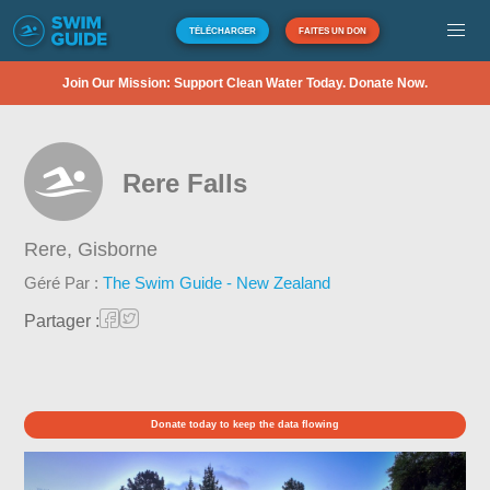
TÉLÉCHARGER
FAITES UN DON
Join Our Mission: Support Clean Water Today. Donate Now.
Rere Falls
Rere,
Gisborne
Géré Par :
The Swim Guide - New Zealand
Partager :
Donate today to keep the data flowing