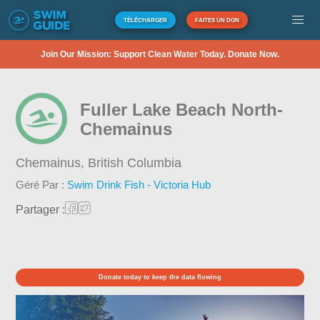
TÉLÉCHARGER
FAITES UN DON
Join Our Mission: Support Clean Water Today. Donate Now.
Fuller Lake Beach North-
Chemainus
Chemainus,
British Columbia
Géré Par :
Swim Drink Fish - Victoria Hub
Partager :
Donate today to keep the data flowing