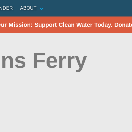
INDER
ABOUT
Our Mission: Support Clean Water Today. Donat
ins Ferry