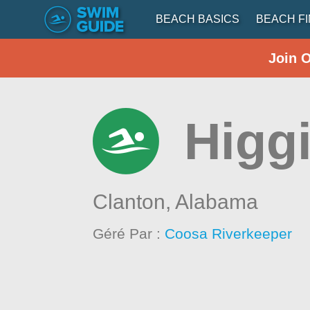
BEACH BASICS
BEACH F
Join 
Higg
Clanton,
Alabama
Géré Par :
Coosa Riverkeeper