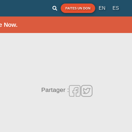
EN
ES
FAITES UN DON
e Now.
Partager :