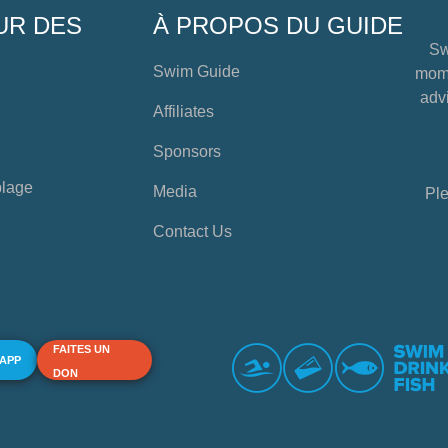
UR DES
À PROPOS DU GUIDE
Sw
Swim Guide
mome
advi
Affiliates
Sponsors
plage
Media
Ple
Contact Us
FAITES UN
 APP
DON