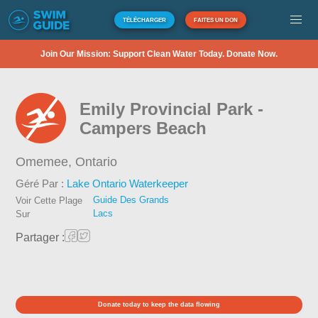
TÉLÉCHARGER
FAITES UN DON
Join Our Mission: Support Clean Water Today. Donate Now.
Emily Provincial Park -
Campers Beach
Omemee,
Ontario
Géré Par :
Lake Ontario Waterkeeper
Guide Des Grands
Voir Cette Plage
Lacs
Sur
Partager :
Donate today to keep the data flowing