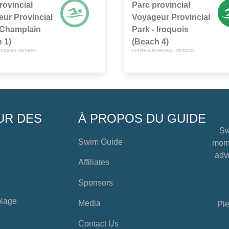
rovincial
Parc provincial
ur Provincial
Voyageur Provincial
 Champlain
Park - Iroquois
 1)
(Beach 4)
ONDEAU, ONTARIO
CHUTE-À-BLONDEAU, ONTARIO
UR DES
À PROPOS DU GUIDE
Sw
Swim Guide
mome
advi
Affiliates
Sponsors
plage
Media
Ple
Contact Us