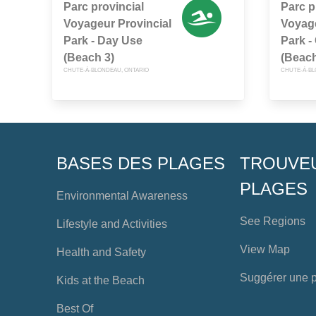
Parc provincial
Parc p
Voyageur Provincial
Voyage
Park - Day Use
Park -
(Beach 3)
(Beach
CHUTE-À-BLONDEAU, ONTARIO
CHUTE-À-BL
BASES DES PLAGES
TROUVE
PLAGES
Environmental Awareness
See Regions
Lifestyle and Activities
View Map
Health and Safety
Suggérer une 
Kids at the Beach
Best Of