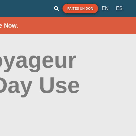
EN
ES
FAITES UN DON
e Now.
oyageur
 Day Use