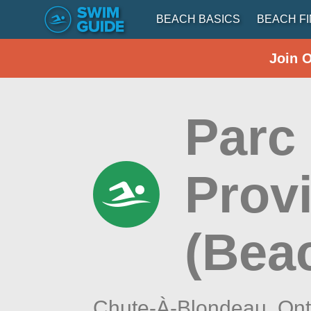
BEACH BASICS
BEACH F
Join 
Parc
Provi
(Bea
Chute-À-Blondeau,
Ont