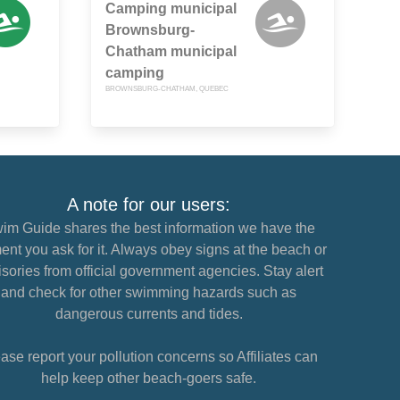
Camping municipal
Brownsburg-
Chatham municipal
camping
BROWNSBURG-CHATHAM, QUEBEC
A note for our users:
im Guide shares the best information we have the
nt you ask for it. Always obey signs at the beach or
sories from official government agencies. Stay alert
and check for other swimming hazards such as
dangerous currents and tides.
ase report your pollution concerns so Affiliates can
help keep other beach-goers safe.