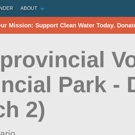
INDER
ABOUT
Our Mission: Support Clean Water Today. Donat
 provincial V
ncial Park -
ch 2)
ario