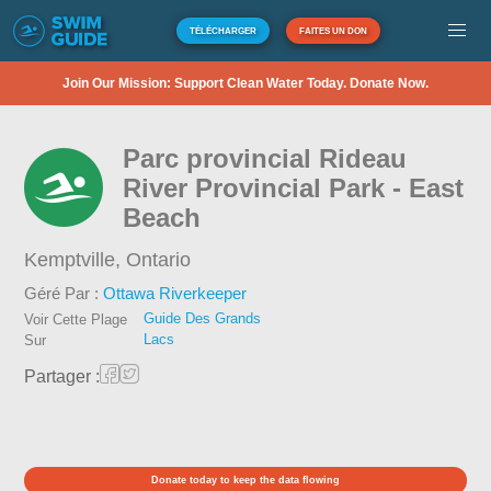
TÉLÉCHARGER
FAITES UN DON
Join Our Mission: Support Clean Water Today. Donate Now.
Parc provincial Rideau
River Provincial Park - East
Beach
Kemptville,
Ontario
Géré Par :
Ottawa Riverkeeper
Guide Des Grands
Voir Cette Plage
Lacs
Sur
Partager :
Donate today to keep the data flowing