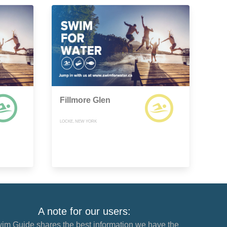
Fillmore Glen
LOCKE, NEW YORK
A note for our users:
im Guide shares the best information we have the