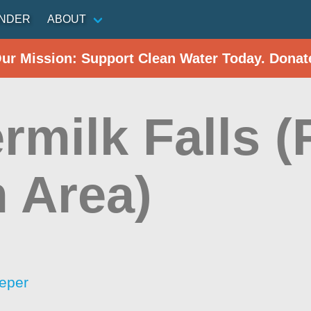
INDER
ABOUT
Our Mission: Support Clean Water Today. Donat
rmilk Falls (
 Area)
eper