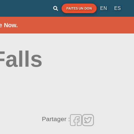
EN
ES
FAITES UN DON
e Now.
Falls
Partager :