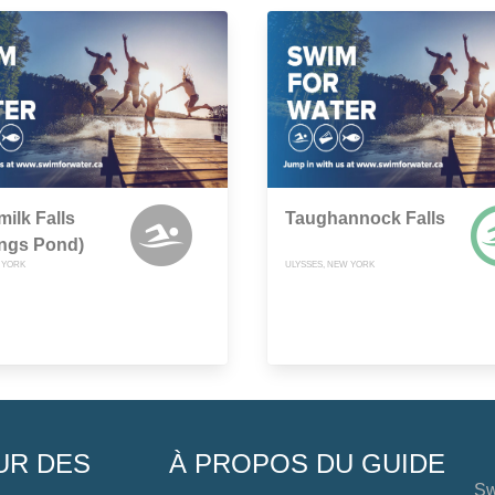
milk Falls
Taughannock Falls
ings Pond)
 YORK
ULYSSES, NEW YORK
UR DES
À PROPOS DU GUIDE
Sw