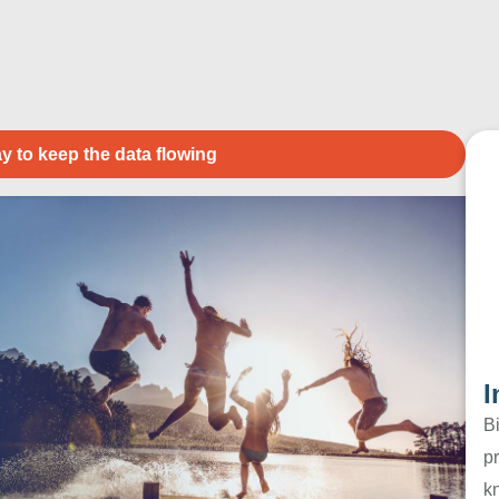
y to keep the data flowing
I
B
pr
k