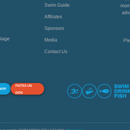
Swim Guide
mome
advi
Affiliates
Sponsors
plage
Media
Ple
Contact Us
FAITES UN
 APP
DON