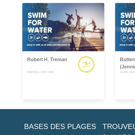
Robert H. Treman
Butter
(Jenn
NEWFIELD, NEW YORK
DANBY, NEW
BASES DES PLAGES
TROUVE