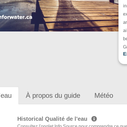
in
e
a
ai
be
G
E
'eau
À propos du guide
Météo
Historical Qualité de l'eau
Consultez l'onglet Info Source pour comprendre ce que 