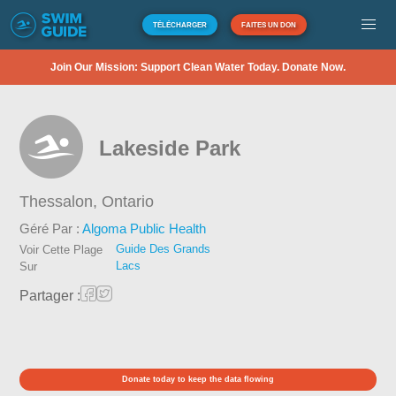
TÉLÉCHARGER
FAITES UN DON
Join Our Mission: Support Clean Water Today. Donate Now.
Lakeside Park
Thessalon,
Ontario
Géré Par :
Algoma Public Health
Guide Des Grands
Voir Cette Plage
Lacs
Sur
Partager :
Donate today to keep the data flowing